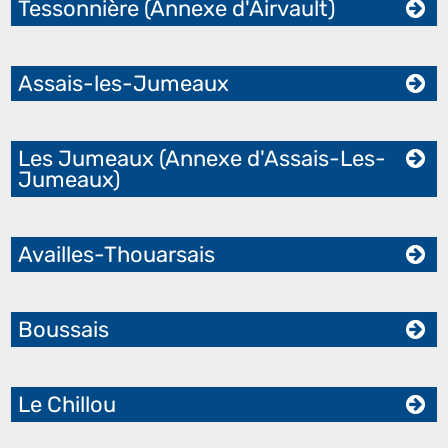
Tessonnière (Annexe d'Airvault)
Assais-les-Jumeaux
Les Jumeaux (Annexe d'Assais-Les-
Jumeaux)
Availles-Thouarsais
Boussais
Le Chillou