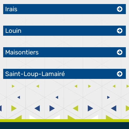
Irais
Louin
Maisontiers
Saint-Loup-Lamairé