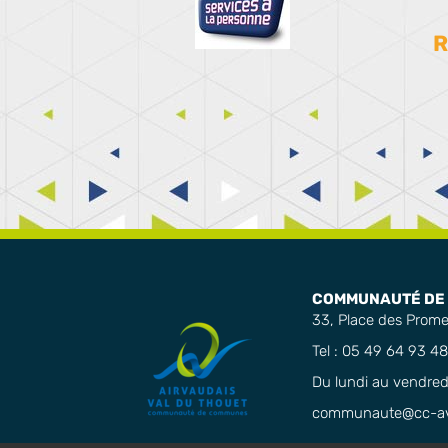
R
COMMUNAUTÉ DE 
33, Place des Prom
Tel : 05 49 64 93 48
Du lundi au vendredi
communaute@cc-avt