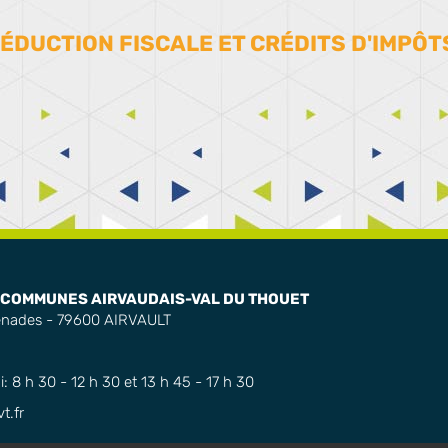
ÉDUCTION FISCALE ET CRÉDITS D'IMPÔT
COMMUNES AIRVAUDAIS-VAL DU THOUET
enades - 79600 AIRVAULT
: 8 h 30 - 12 h 30 et 13 h 45 - 17 h 30
.fr