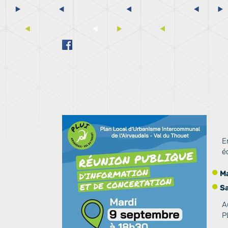
E
é
Ma
Sa
A
P