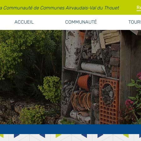
la Communauté de Communes Airvaudais-Val du Thouet
ACCUEIL
COMMUNAUTÉ
TOURI